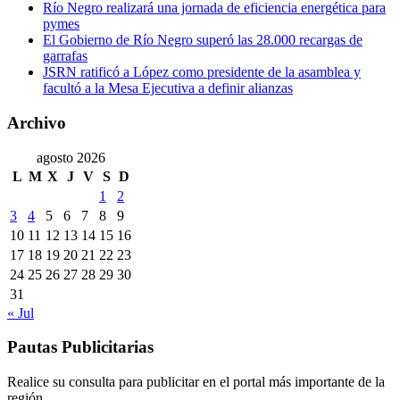
Río Negro realizará una jornada de eficiencia energética para
pymes
El Gobierno de Río Negro superó las 28.000 recargas de
garrafas
JSRN ratificó a López como presidente de la asamblea y
facultó a la Mesa Ejecutiva a definir alianzas
Archivo
agosto 2026
L
M
X
J
V
S
D
1
2
3
4
5
6
7
8
9
10
11
12
13
14
15
16
17
18
19
20
21
22
23
24
25
26
27
28
29
30
31
« Jul
Pautas Publicitarias
Realice su consulta para publicitar en el portal más importante de la
región.