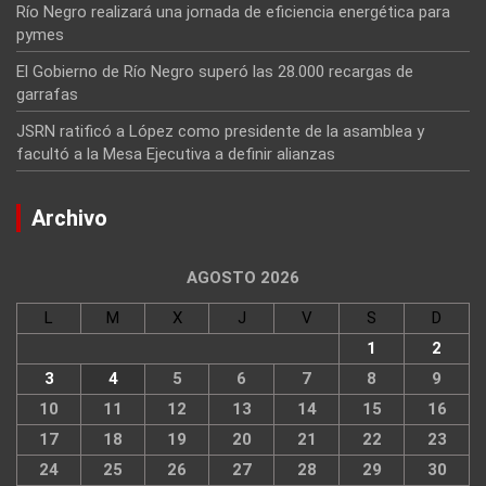
Río Negro realizará una jornada de eficiencia energética para
pymes
El Gobierno de Río Negro superó las 28.000 recargas de
garrafas
JSRN ratificó a López como presidente de la asamblea y
facultó a la Mesa Ejecutiva a definir alianzas
Archivo
AGOSTO 2026
L
M
X
J
V
S
D
1
2
3
4
5
6
7
8
9
10
11
12
13
14
15
16
17
18
19
20
21
22
23
24
25
26
27
28
29
30