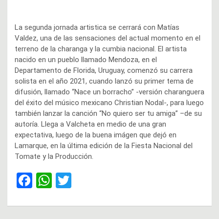
La segunda jornada artistica se cerrará con Matías
Valdez, una de las sensaciones del actual momento en el
terreno de la charanga y la cumbia nacional. El artista
nacido en un pueblo llamado Mendoza, en el
Departamento de Florida, Uruguay, comenzó su carrera
solista en el año 2021, cuando lanzó su primer tema de
difusión, llamado “Nace un borracho” -versión charanguera
del éxito del músico mexicano Christian Nodal-, para luego
también lanzar la canción “No quiero ser tu amiga” –de su
autoría. Llega a Valcheta en medio de una gran
expectativa, luego de la buena imágen que dejó en
Lamarque, en la última edición de la Fiesta Nacional del
Tomate y la Producción.
F
W
T
a
h
wi
ce
at
tt