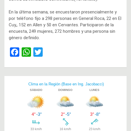
En la última semana, se encuestaron presencialmente y
por teléfono fijo a 298 personas en General Roca, 22 en El
Cuy,, 152 en Allen y 50 en Cervantes. Participaron de la
encuesta, 249 mujeres, 272 hombres y una persona sin
género definido.
F
W
T
a
h
wi
ce
at
tt
b
s
er
Navegación
o
A
de
o
p
entradas
k
p