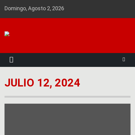
Skip
Domingo, Agosto 2, 2026
to
content
Noticias 23
JULIO 12, 2024