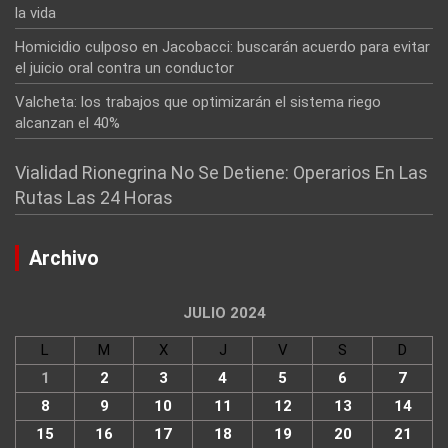
la vida
Homicidio culposo en Jacobacci: buscarán acuerdo para evitar
el juicio oral contra un conductor
Valcheta: los trabajos que optimizarán el sistema riego
alcanzan el 40%
Vialidad Rionegrina No Se Detiene: Operarios En Las
Rutas Las 24 Horas
Archivo
JULIO 2024
L
M
X
J
V
S
D
1
2
3
4
5
6
7
8
9
10
11
12
13
14
15
16
17
18
19
20
21