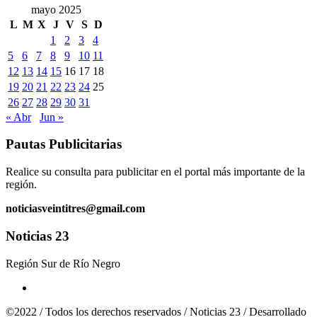
mayo 2025
L
M
X
J
V
S
D
1
2
3
4
5
6
7
8
9
10
11
12
13
14
15
16
17
18
19
20
21
22
23
24
25
26
27
28
29
30
31
« Abr
Jun »
Pautas Publicitarias
Realice su consulta para publicitar en el portal más importante de la
región.
noticiasveintitres@gmail.com
Noticias 23
Región Sur de Río Negro
©2022 / Todos los derechos reservados / Noticias 23 / Desarrollado