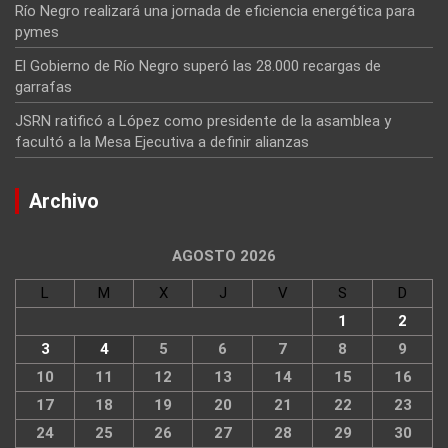
Río Negro realizará una jornada de eficiencia energética para
pymes
El Gobierno de Río Negro superó las 28.000 recargas de
garrafas
JSRN ratificó a López como presidente de la asamblea y
facultó a la Mesa Ejecutiva a definir alianzas
Archivo
AGOSTO 2026
L
M
X
J
V
S
D
1
2
3
4
5
6
7
8
9
10
11
12
13
14
15
16
17
18
19
20
21
22
23
24
25
26
27
28
29
30