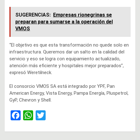
SUGERENCIAS:
Empresas rionegrinas se
preparan para sumarse a la operación del
VMOS
“El objetivo es que esta transformación no quede solo en
infraestructura. Queremos dar un salto en la calidad del
servicio y eso se logra con equipamiento actualizado,
atención más eficiente y hospitales mejor preparados”,
expresó Weretilneck.
El consorcio VMOS SA está integrado por YPF, Pan
American Energy, Vista Energy, Pampa Energía, Pluspetrol,
GyP, Chevron y Shell.
F
W
T
a
h
wi
ce
at
tt