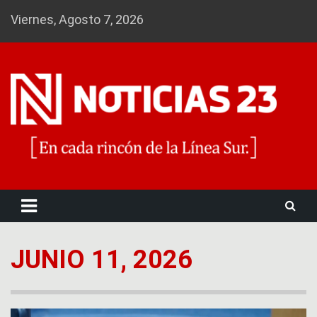
Skip
Viernes, Agosto 7, 2026
to
content
Noticias 23
JUNIO 11, 2026