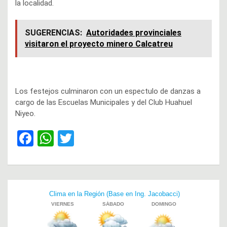
la localidad.
SUGERENCIAS:
Autoridades provinciales
visitaron el proyecto minero Calcatreu
Los festejos culminaron con un espectulo de danzas a
cargo de las Escuelas Municipales y del Club Huahuel
Niyeo.
F
W
T
a
h
wi
ce
at
tt
b
s
er
Navegación
o
A
de
o
p
entradas