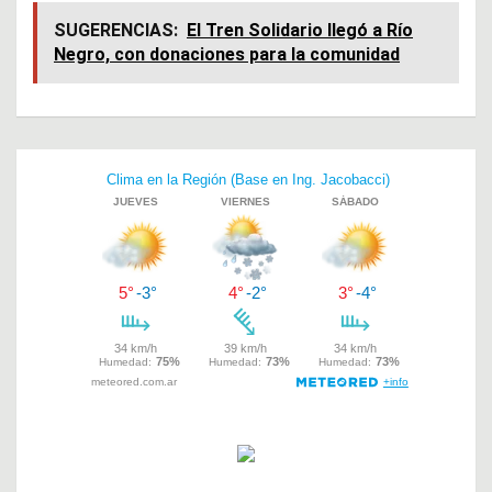
ce
at
tt
SUGERENCIAS:
El Tren Solidario llegó a Río
Negro, con donaciones para la comunidad
b
s
er
o
A
o
p
Navegación
k
p
de
entradas