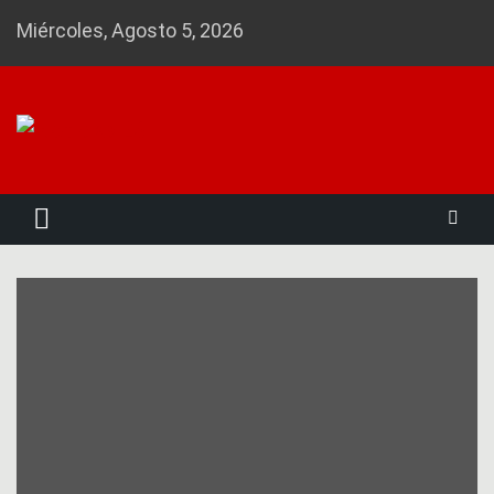
Skip
Miércoles, Agosto 5, 2026
to
content
Noticias 23