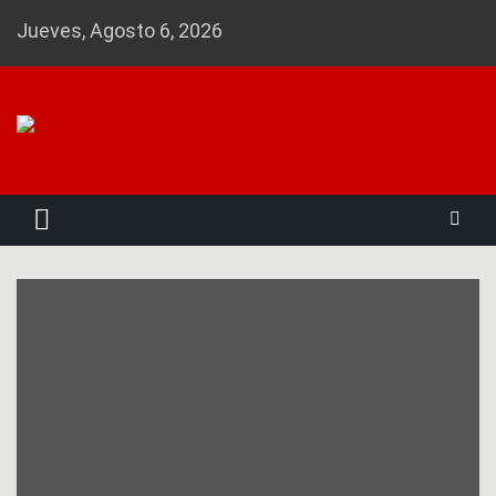
Skip
Jueves, Agosto 6, 2026
to
content
Noticias 23