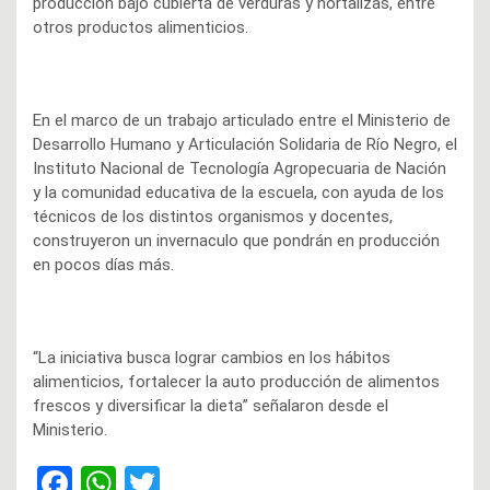
producción bajo cubierta de verduras y hortalizas, entre
otros productos alimenticios.
En el marco de un trabajo articulado entre el Ministerio de
Desarrollo Humano y Articulación Solidaria de Río Negro, el
Instituto Nacional de Tecnología Agropecuaria de Nación
y la comunidad educativa de la escuela, con ayuda de los
técnicos de los distintos organismos y docentes,
construyeron un invernaculo que pondrán en producción
en pocos días más.
“La iniciativa busca lograr cambios en los hábitos
alimenticios, fortalecer la auto producción de alimentos
frescos y diversificar la dieta” señalaron desde el
Ministerio.
F
W
T