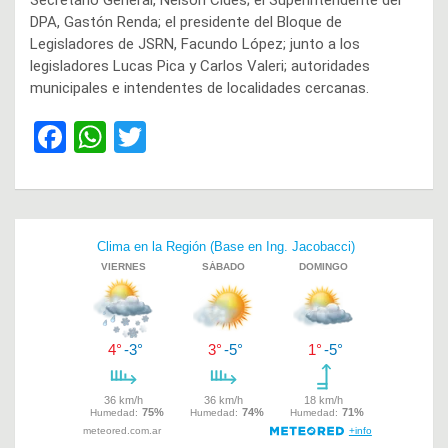
Secretario General, Nelson Cides; el Superintendente del
DPA, Gastón Renda; el presidente del Bloque de
Legisladores de JSRN, Facundo López; junto a los
legisladores Lucas Pica y Carlos Valeri; autoridades
municipales e intendentes de localidades cercanas.
F
W
T
a
h
wi
ce
at
tt
b
s
er
Navegación
o
A
de
o
p
entradas
k
p