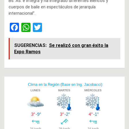
Bs. As. e integra y ha integrado diferentes elencos y
cuerpos de baile en espectáculos de jerarquía
internacional”.
F
W
T
a
h
wi
ce
at
tt
SUGERENCIAS:
Se realizó con gran éxito la
Expo Ramos
b
s
er
o
A
o
p
Navegación
k
p
de
entradas