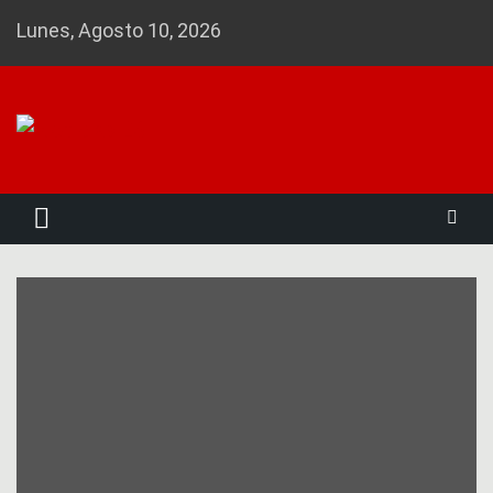
Skip
Lunes, Agosto 10, 2026
to
content
Noticias 23