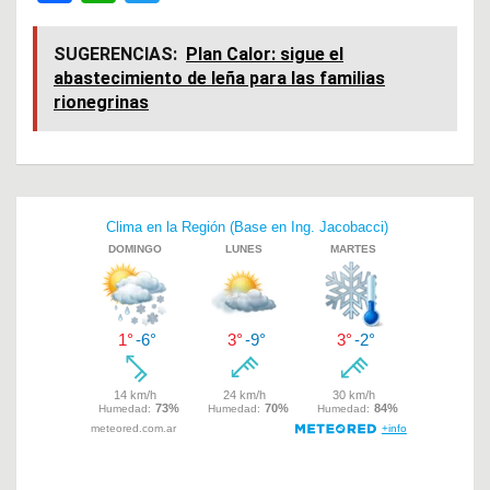
a
h
wi
ce
at
tt
SUGERENCIAS:
Plan Calor: sigue el
abastecimiento de leña para las familias
b
s
er
rionegrinas
o
A
o
p
k
p
Navegación
de
entradas