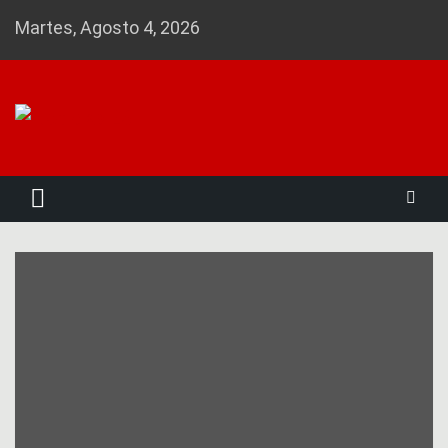
Skip
Martes, Agosto 4, 2026
to
content
Noticias 23