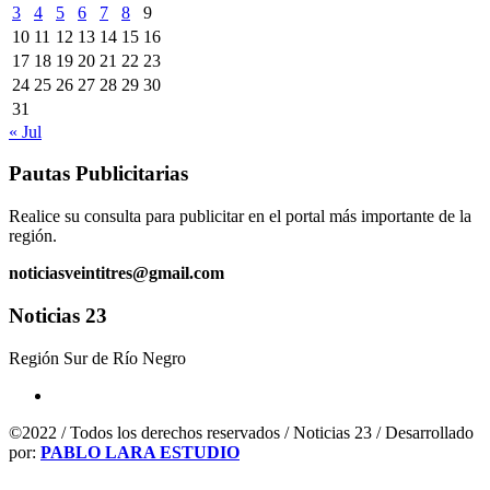
3
4
5
6
7
8
9
10
11
12
13
14
15
16
17
18
19
20
21
22
23
24
25
26
27
28
29
30
31
« Jul
Pautas Publicitarias
Realice su consulta para publicitar en el portal más importante de la
región.
noticiasveintitres@gmail.com
Noticias 23
Región Sur de Río Negro
©2022 / Todos los derechos reservados / Noticias 23 / Desarrollado
por:
PABLO LARA ESTUDIO