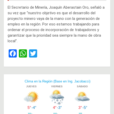
El Secretario de Minería, Joaquín Aberastain Oro, señaló a
su vez que “nuestro objetivo es que el desarrollo del
proyecto minero vaya de la mano con la generación de
empleo en la región. Por eso estamos trabajando para
ordenar el proceso de incorporación de trabajadores y
garantizar que la prioridad sea siempre la mano de obra
local”.
F
W
T
a
h
wi
ce
at
tt
b
s
er
Navegación
o
A
de
o
p
entradas
k
p