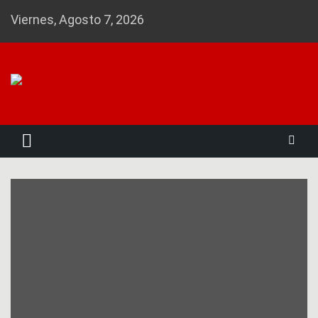
Skip
Viernes, Agosto 7, 2026
to
content
Noticias 23