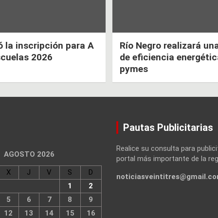
la inscripción para A
Río Negro realizará un
scuelas 2026
de eficiencia energéti
pymes
Pautas Publicitarias
Realice su consulta para publici
AGOSTO 2026
portal más importante de la reg
X
J
V
S
D
noticiasveintitres@gmail.c
1
2
5
6
7
8
9
12
13
14
15
16