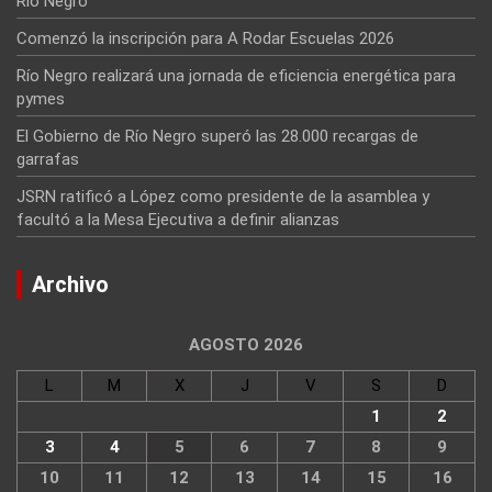
Río Negro
Comenzó la inscripción para A Rodar Escuelas 2026
Río Negro realizará una jornada de eficiencia energética para
pymes
El Gobierno de Río Negro superó las 28.000 recargas de
garrafas
JSRN ratificó a López como presidente de la asamblea y
facultó a la Mesa Ejecutiva a definir alianzas
Archivo
AGOSTO 2026
L
M
X
J
V
S
D
1
2
3
4
5
6
7
8
9
10
11
12
13
14
15
16