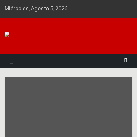
Skip
Miércoles, Agosto 5, 2026
to
content
Noticias 23