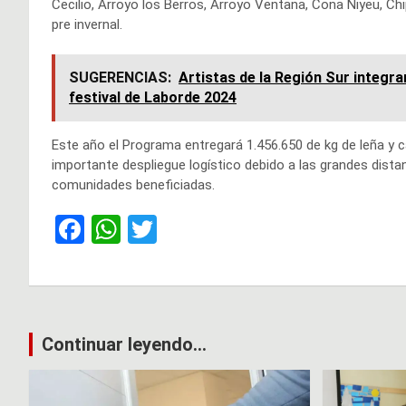
Cecilio, Arroyo los Berros, Arroyo Ventana, Cona Niyeu, Chip
pre invernal.
SUGERENCIAS:
Artistas de la Región Sur integra
festival de Laborde 2024
Este año el Programa entregará 1.456.650 de kg de leña y c
importante despliegue logístico debido a las grandes dista
comunidades beneficiadas.
F
W
T
a
h
wi
ce
at
tt
b
s
er
Navegación
o
A
Continuar leyendo...
de
o
p
k
p
entradas