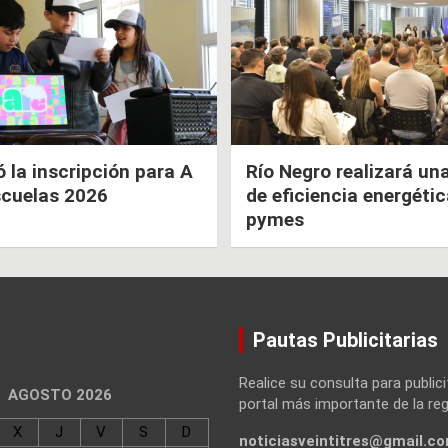
la inscripción para A
Río Negro realizará un
scuelas 2026
de eficiencia energéti
pymes
Pautas Publicitarias
Realice su consulta para publici
AGOSTO 2026
portal más importante de la reg
X
J
V
S
D
noticiasveintitres@gmail.c