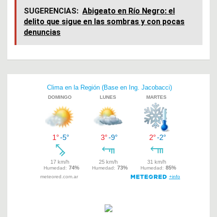
ce
at
tt
SUGERENCIAS:
Abigeato en Río Negro: el
delito que sigue en las sombras y con pocas
b
s
er
denuncias
o
A
o
p
k
p
Navegación
de
entradas