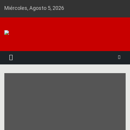
Skip
Miércoles, Agosto 5, 2026
to
content
Noticias 23