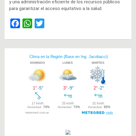
y una administración eficiente de los recursos públicos
para garantizar el acceso equitativo a la salud.
F
W
T
a
h
wi
ce
at
tt
b
s
er
Navegación
o
A
de
o
p
entradas
k
p