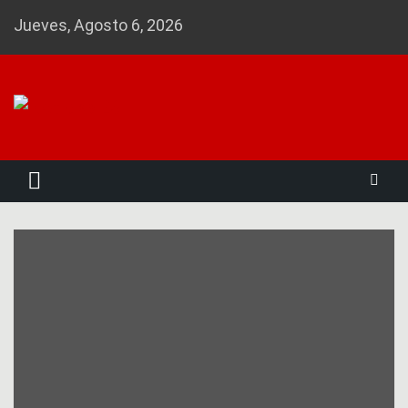
Skip
Jueves, Agosto 6, 2026
to
content
Noticias 23