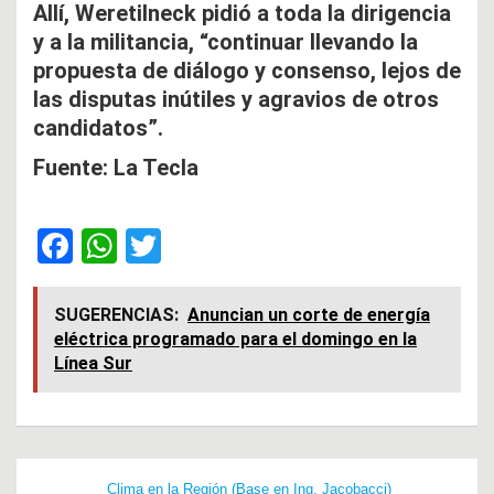
Allí, Weretilneck pidió a toda la dirigencia
y a la militancia, “continuar llevando la
propuesta de diálogo y consenso, lejos de
las disputas inútiles y agravios de otros
candidatos”.
Fuente: La Tecla
F
W
T
a
h
wi
ce
at
tt
SUGERENCIAS:
Anuncian un corte de energía
eléctrica programado para el domingo en la
b
s
er
Línea Sur
o
A
o
p
k
p
Navegación