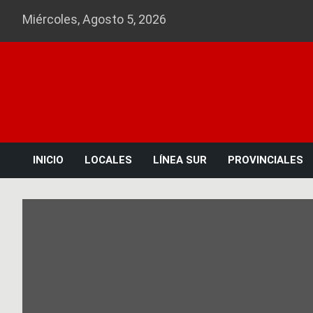
Skip
Miércoles, Agosto 5, 2026
to
content
INICIO
LOCALES
LÍNEA SUR
PROVINCIALES