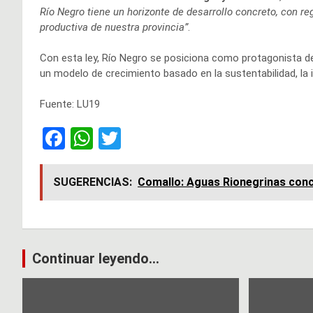
Río Negro tiene un horizonte de desarrollo concreto, con re
productiva de nuestra provincia”
.
Con esta ley, Río Negro se posiciona como protagonista 
un modelo de crecimiento basado en la sustentabilidad, la in
Fuente: LU19
F
W
T
a
h
wi
ce
at
tt
SUGERENCIAS:
Comallo: Aguas Rionegrinas concr
b
s
er
o
A
o
p
Navegación
Continuar leyendo...
k
p
de