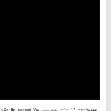
a Confini
, expresó:
“Este paso institucional demuestra que