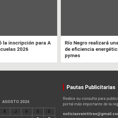
la inscripción para A
Río Negro realizará un
scuelas 2026
de eficiencia energéti
pymes
Pautas Publicitarias
Realice su consulta para publici
AGOSTO 2026
portal más importante de la reg
X
J
V
S
D
noticiasveintitres@gmail.c