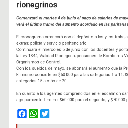
rionegrinos
Comenzará el martes 4 de junio el pago de salarios de mayo 
verá el último tramo del aumento acordado en las paritarias
El cronograma arrancará con el depósito a las y los trabaja
extras; policía y servicio penitenciario.
Continuará el miércoles 5 de junio con los docentes y por
la Ley 1844; Vialidad Rionegrina; pensiones de Bomberos Vol
Organismos de Control.
Con los sueldos de mayo, se abonará el aumento que la Prov
El mismo consiste en $50.000 para las categorías 1 a 11; $
categorías 15 a más de 20.
En cuanto a los agentes comprendidos en el escalafón sanit
agrupamiento tercero; $60.000 para el segundo; y $70.000 p
F
W
T
a
h
wi