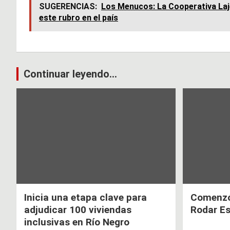
ce
at
tt
SUGERENCIAS:
Los Menucos: La Cooperativa Laje
este rubro en el país
b
s
er
o
A
o
p
k
p
Navegación
Continuar leyendo...
de
entradas
Inicia una etapa clave para
Comenzó 
adjudicar 100 viviendas
Rodar E
inclusivas en Río Negro