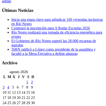
admin
Últimas Noticias
Inicia una etapa clave para adjudicar 100 viviendas inclusivas
en Río Negro
Comenzó la inscripción para A Rodar Escuelas 2026
Río Negro realizará una jornada de eficiencia energética para
pymes
El Gobierno de Río Negro superó las 28.000 recargas de
garrafas
JSRN ratificó a López como presidente de la asamblea y
facultó a la Mesa Ejecutiva a definir alianzas
Archivo
agosto 2026
L
M
X
J
V
S
D
1
2
3
4
5
6
7
8
9
10
11
12
13
14
15
16
17
18
19
20
21
22
23
24
25
26
27
28
29
30