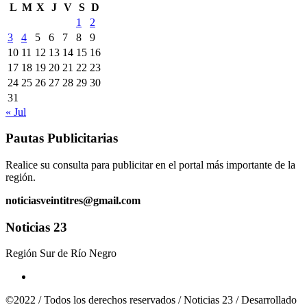
L
M
X
J
V
S
D
1
2
3
4
5
6
7
8
9
10
11
12
13
14
15
16
17
18
19
20
21
22
23
24
25
26
27
28
29
30
31
« Jul
Pautas Publicitarias
Realice su consulta para publicitar en el portal más importante de la
región.
noticiasveintitres@gmail.com
Noticias 23
Región Sur de Río Negro
©2022 / Todos los derechos reservados / Noticias 23 / Desarrollado