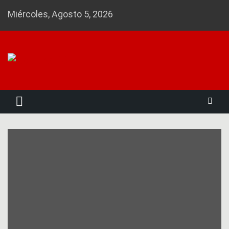
Skip
Miércoles, Agosto 5, 2026
to
content
Noticias 23