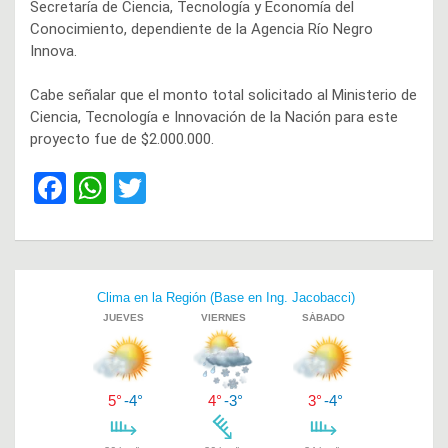
Secretaría de Ciencia, Tecnología y Economía del
Conocimiento, dependiente de la Agencia Río Negro
Innova.
Cabe señalar que el monto total solicitado al Ministerio de
Ciencia, Tecnología e Innovación de la Nación para este
proyecto fue de $2.000.000.
F
W
T
a
h
wi
ce
at
tt
b
s
er
Navegación
o
A
de
o
p
entradas
k
p