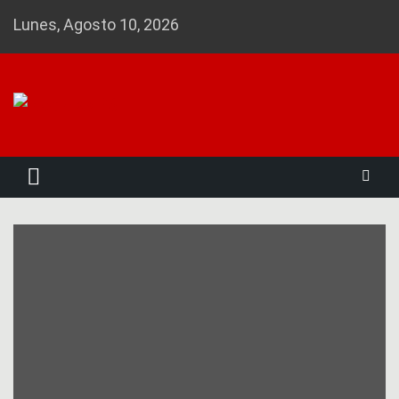
Skip
Lunes, Agosto 10, 2026
to
content
Noticias 23