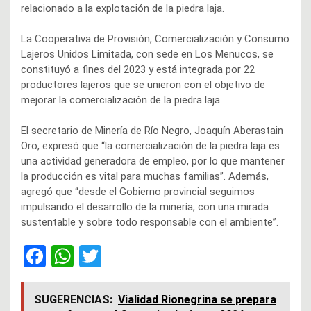
relacionado a la explotación de la piedra laja.
La Cooperativa de Provisión, Comercialización y Consumo
Lajeros Unidos Limitada, con sede en Los Menucos, se
constituyó a fines del 2023 y está integrada por 22
productores lajeros que se unieron con el objetivo de
mejorar la comercialización de la piedra laja.
El secretario de Minería de Río Negro, Joaquín Aberastain
Oro, expresó que “la comercialización de la piedra laja es
una actividad generadora de empleo, por lo que mantener
la producción es vital para muchas familias”. Además,
agregó que “desde el Gobierno provincial seguimos
impulsando el desarrollo de la minería, con una mirada
sustentable y sobre todo responsable con el ambiente”.
F
W
T
a
h
wi
ce
at
tt
SUGERENCIAS:
Vialidad Rionegrina se prepara