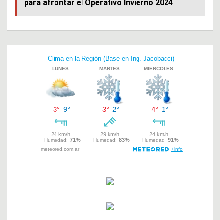
para afrontar el Operativo Invierno 2024
b
s
er
o
A
o
p
Navegación
k
p
de
entradas