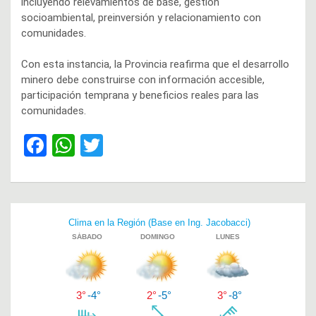
incluyendo relevamientos de base, gestión
socioambiental, preinversión y relacionamiento con
comunidades.
Con esta instancia, la Provincia reafirma que el desarrollo
minero debe construirse con información accesible,
participación temprana y beneficios reales para las
comunidades.
F
W
T
a
h
wi
ce
at
tt
b
s
er
Navegación
o
A
de
o
p
entradas
k
p