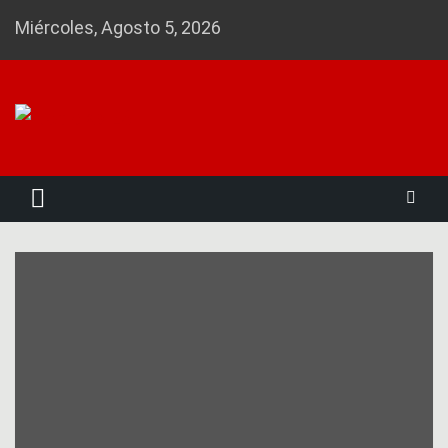
Skip
Miércoles, Agosto 5, 2026
to
content
Noticias 23