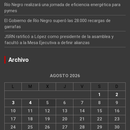
Río Negro realizará una jornada de eficiencia energética para
pymes
El Gobierno de Río Negro superó las 28.000 recargas de
garrafas
JSRN ratificó a López como presidente de la asamblea y
facultó a la Mesa Ejecutiva a definir alianzas
Archivo
AGOSTO 2026
L
M
X
J
V
S
D
1
2
3
4
5
6
7
8
9
10
11
12
13
14
15
16
17
18
19
20
21
22
23
24
25
26
27
28
29
30