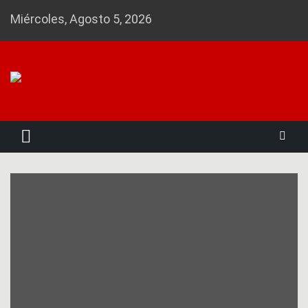
Skip
Miércoles, Agosto 5, 2026
to
content
Noticias 23