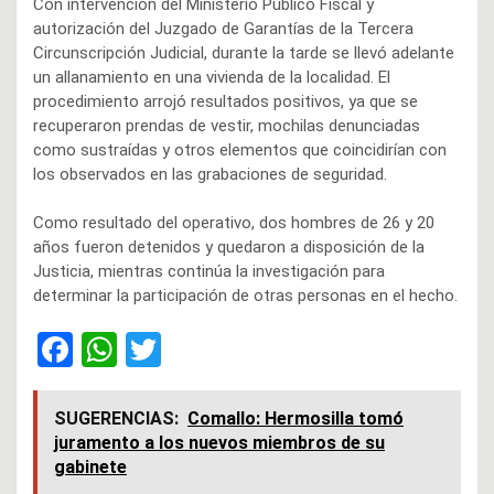
Con intervención del Ministerio Público Fiscal y
autorización del Juzgado de Garantías de la Tercera
Circunscripción Judicial, durante la tarde se llevó adelante
un allanamiento en una vivienda de la localidad. El
procedimiento arrojó resultados positivos, ya que se
recuperaron prendas de vestir, mochilas denunciadas
como sustraídas y otros elementos que coincidirían con
los observados en las grabaciones de seguridad.
Como resultado del operativo, dos hombres de 26 y 20
años fueron detenidos y quedaron a disposición de la
Justicia, mientras continúa la investigación para
determinar la participación de otras personas en el hecho.
F
W
T
a
h
wi
ce
at
tt
SUGERENCIAS:
Comallo: Hermosilla tomó
juramento a los nuevos miembros de su
b
s
er
gabinete
o
A