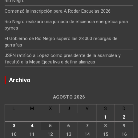
Río Negro
Comenzó la inscripción para A Rodar Escuelas 2026
Río Negro realizará una jornada de eficiencia energética para
pymes
El Gobierno de Río Negro superó las 28.000 recargas de
garrafas
JSRN ratificó a López como presidente de la asamblea y
facultó a la Mesa Ejecutiva a definir alianzas
Archivo
AGOSTO 2026
L
M
X
J
V
S
D
1
2
3
4
5
6
7
8
9
10
11
12
13
14
15
16