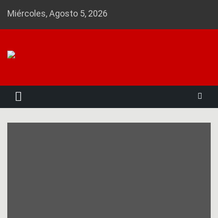
Skip
Miércoles, Agosto 5, 2026
to
content
Noticias 23