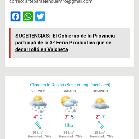
correo: arteparaelencuentro@gmail.com
F
W
T
a
h
wi
ce
at
tt
SUGERENCIAS:
El Gobierno de la Provincia
participó de la 3º Feria Productiva que se
b
s
er
desarrolló en Valcheta
o
A
o
p
k
p
Navegación
de
entradas