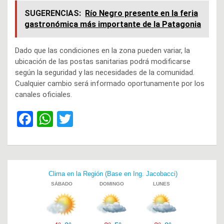
SUGERENCIAS:
Río Negro presente en la feria
gastronómica más importante de la Patagonia
Dado que las condiciones en la zona pueden variar, la
ubicación de las postas sanitarias podrá modificarse
según la seguridad y las necesidades de la comunidad.
Cualquier cambio será informado oportunamente por los
canales oficiales.
F
W
T
a
h
wi
ce
at
tt
b
s
er
Navegación
o
A
de
o
p
entradas
k
p