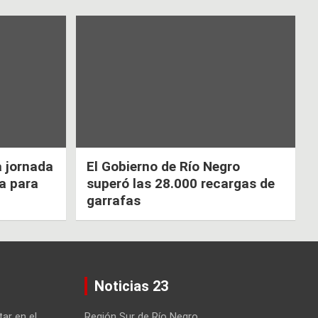
a jornada
El Gobierno de Río Negro
ca para
superó las 28.000 recargas de
garrafas
Noticias 23
tar en el
Región Sur de Río Negro