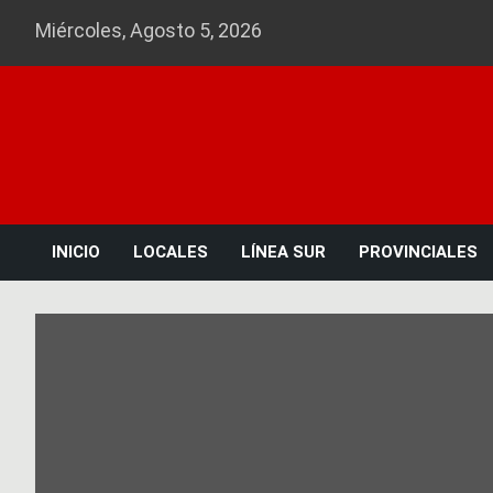
Skip
Miércoles, Agosto 5, 2026
to
content
INICIO
LOCALES
LÍNEA SUR
PROVINCIALES