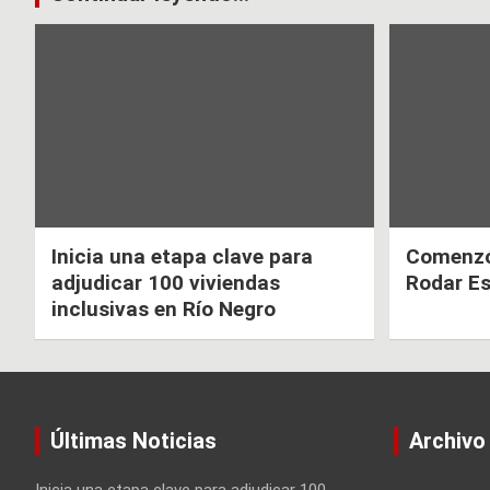
k
p
de
entradas
Inicia una etapa clave para
Comenzó 
adjudicar 100 viviendas
Rodar E
inclusivas en Río Negro
Últimas Noticias
Archivo
Inicia una etapa clave para adjudicar 100