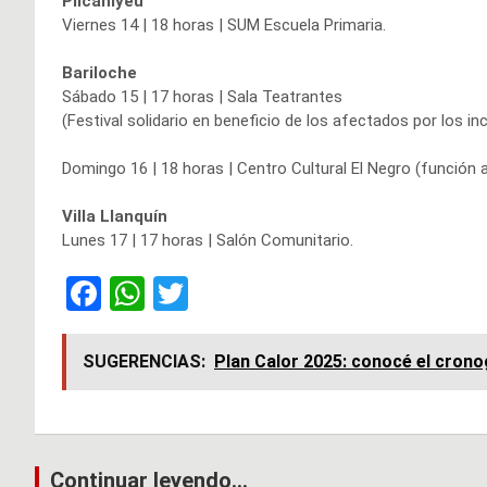
Pilcaniyeu
Viernes 14 | 18 horas | SUM Escuela Primaria.
Bariloche
Sábado 15 | 17 horas | Sala Teatrantes
(Festival solidario en beneficio de los afectados por los in
Domingo 16 | 18 horas | Centro Cultural El Negro (función a 
Villa Llanquín
Lunes 17 | 17 horas | Salón Comunitario.
F
W
T
a
h
wi
ce
at
tt
SUGERENCIAS:
Plan Calor 2025: conocé el cron
b
s
er
o
A
o
p
Navegación
Continuar leyendo...