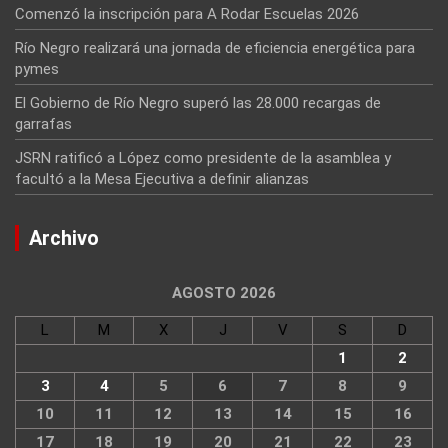
Comenzó la inscripción para A Rodar Escuelas 2026
Río Negro realizará una jornada de eficiencia energética para
pymes
El Gobierno de Río Negro superó las 28.000 recargas de
garrafas
JSRN ratificó a López como presidente de la asamblea y
facultó a la Mesa Ejecutiva a definir alianzas
Archivo
AGOSTO 2026
L
M
X
J
V
S
D
1
2
3
4
5
6
7
8
9
10
11
12
13
14
15
16
17
18
19
20
21
22
23