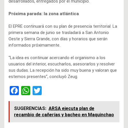
desarrollados, entregados por el municipio.
Próxima parada: la zona atlántica
El EPRE continuará con su plan de presencia territorial. La
primera semana de junio se trasladará a San Antonio
Oeste y Sierra Grande, con días y horarios que serán
informados próximamente.
“La idea es continuar acercando el organismo a los
usuarios del interior, escucharlos, asesorarlos y resolver
sus dudas. La recepción ha sido muy buena y valoran que
estemos presentes”, concluyó Zeug.
F
W
T
a
h
wi
ce
at
tt
SUGERENCIAS:
ARSA ejecuta plan de
recambio de cañerías y bacheo en Maquinchao
b
s
er
o
A