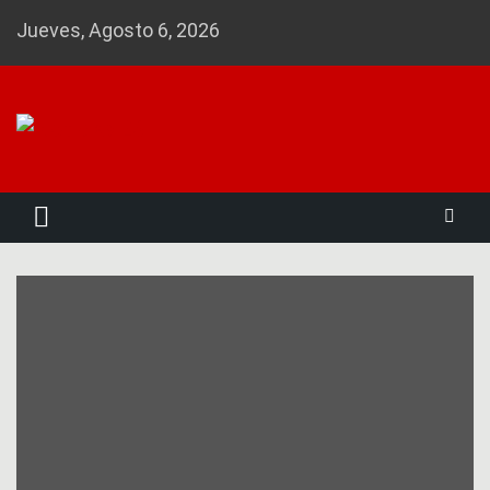
Skip
Jueves, Agosto 6, 2026
to
content
Noticias 23