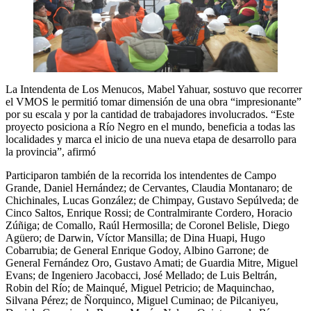
La Intendenta de Los Menucos, Mabel Yahuar, sostuvo que recorrer
el VMOS le permitió tomar dimensión de una obra “impresionante”
por su escala y por la cantidad de trabajadores involucrados. “Este
proyecto posiciona a Río Negro en el mundo, beneficia a todas las
localidades y marca el inicio de una nueva etapa de desarrollo para
la provincia”, afirmó
Participaron también de la recorrida los intendentes de Campo
Grande, Daniel Hernández; de Cervantes, Claudia Montanaro; de
Chichinales, Lucas González; de Chimpay, Gustavo Sepúlveda; de
Cinco Saltos, Enrique Rossi; de Contralmirante Cordero, Horacio
Zúñiga; de Comallo, Raúl Hermosilla; de Coronel Belisle, Diego
Agüero; de Darwin, Víctor Mansilla; de Dina Huapi, Hugo
Cobarrubia; de General Enrique Godoy, Albino Garrone; de
General Fernández Oro, Gustavo Amati; de Guardia Mitre, Miguel
Evans; de Ingeniero Jacobacci, José Mellado; de Luis Beltrán,
Robin del Río; de Mainqué, Miguel Petricio; de Maquinchao,
Silvana Pérez; de Ñorquinco, Miguel Cuminao; de Pilcaniyeu,