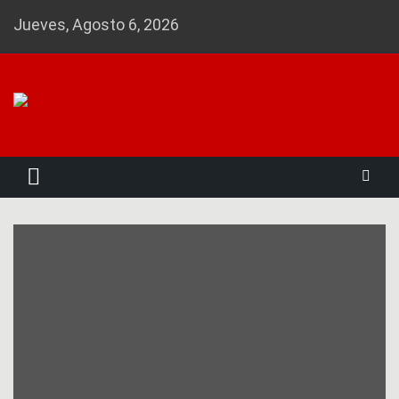
Skip
Jueves, Agosto 6, 2026
to
content
Noticias 23