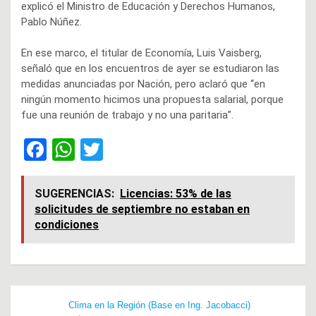
explicó el Ministro de Educación y Derechos Humanos,
Pablo Núñez.
En ese marco, el titular de Economía, Luis Vaisberg,
señaló que en los encuentros de ayer se estudiaron las
medidas anunciadas por Nación, pero aclaró que “en
ningún momento hicimos una propuesta salarial, porque
fue una reunión de trabajo y no una paritaria”.
F
W
T
a
h
wi
ce
at
tt
SUGERENCIAS:
Licencias: 53% de las
solicitudes de septiembre no estaban en
b
s
er
condiciones
o
A
o
p
k
p
Navegación