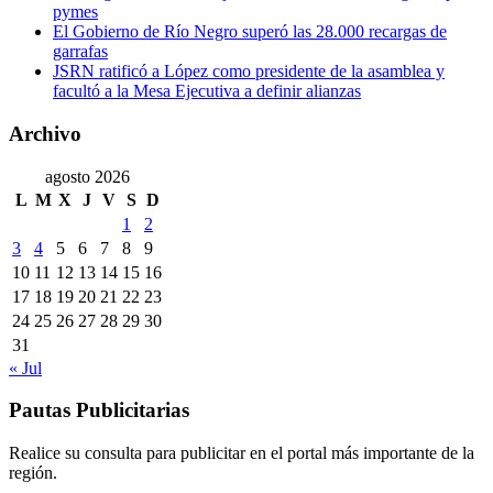
pymes
El Gobierno de Río Negro superó las 28.000 recargas de
garrafas
JSRN ratificó a López como presidente de la asamblea y
facultó a la Mesa Ejecutiva a definir alianzas
Archivo
agosto 2026
L
M
X
J
V
S
D
1
2
3
4
5
6
7
8
9
10
11
12
13
14
15
16
17
18
19
20
21
22
23
24
25
26
27
28
29
30
31
« Jul
Pautas Publicitarias
Realice su consulta para publicitar en el portal más importante de la
región.