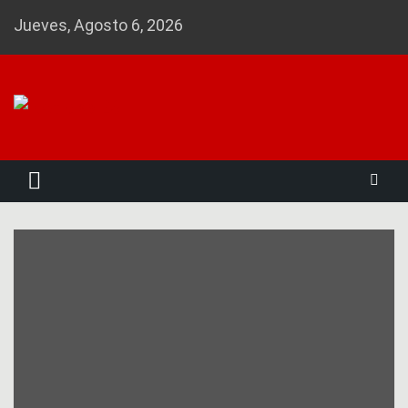
Skip
Jueves, Agosto 6, 2026
to
content
Noticias 23