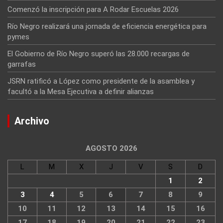
Comenzó la inscripción para A Rodar Escuelas 2026
Río Negro realizará una jornada de eficiencia energética para
pymes
El Gobierno de Río Negro superó las 28.000 recargas de
garrafas
JSRN ratificó a López como presidente de la asamblea y
facultó a la Mesa Ejecutiva a definir alianzas
Archivo
AGOSTO 2026
L
M
X
J
V
S
D
1
2
3
4
5
6
7
8
9
10
11
12
13
14
15
16
17
18
19
20
21
22
23