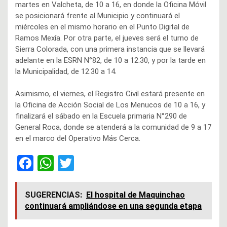
martes en Valcheta, de 10 a 16, en donde la Oficina Móvil
se posicionará frente al Municipio y continuará el
miércoles en el mismo horario en el Punto Digital de
Ramos Mexía. Por otra parte, el jueves será el turno de
Sierra Colorada, con una primera instancia que se llevará
adelante en la ESRN N°82, de 10 a 12.30, y por la tarde en
la Municipalidad, de 12.30 a 14.
Asimismo, el viernes, el Registro Civil estará presente en
la Oficina de Acción Social de Los Menucos de 10 a 16, y
finalizará el sábado en la Escuela primaria N°290 de
General Roca, donde se atenderá a la comunidad de 9 a 17
en el marco del Operativo Más Cerca.
F
W
T
a
h
wi
ce
at
tt
SUGERENCIAS:
El hospital de Maquinchao
continuará ampliándose en una segunda etapa
b
s
er