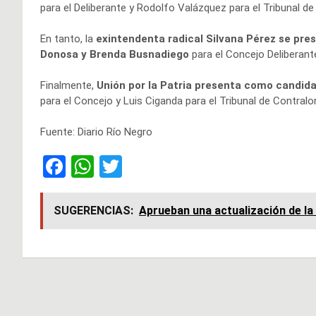
para el Deliberante y Rodolfo Valázquez para el Tribunal d
En tanto, la
exintendenta radical Silvana Pérez se pr
Donosa y Brenda Busnadiego
para el Concejo Deliberant
Finalmente,
Unión por la Patria presenta como candida
para el Concejo y Luis Ciganda para el Tribunal de Contralor
Fuente: Diario Río Negro
F
W
T
a
h
wi
ce
at
tt
SUGERENCIAS:
Aprueban una actualización de la
b
s
er
o
A
o
p
Navegación
k
p