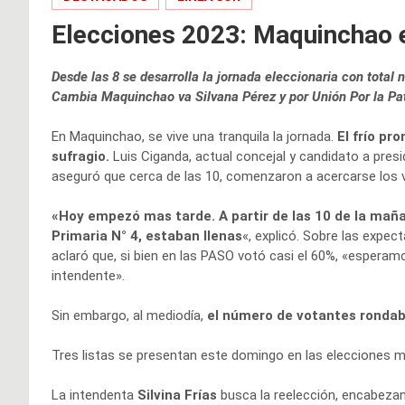
Elecciones 2023: Maquinchao e
Desde las 8 se desarrolla la jornada eleccionaria con total 
Cambia Maquinchao va Silvana Pérez y por Unión Por la Patr
En Maquinchao, se vive una tranquila la jornada.
El frío pr
sufragio.
Luis Ciganda, actual concejal y candidato a presi
aseguró que cerca de las 10, comenzaron a acercarse los 
«Hoy empezó mas tarde. A partir de las 10 de la mañ
Primaria N° 4, estaban llenas
«, explicó. Sobre las expec
aclaró que, si bien en las PASO votó casi el 60%, «esperam
intendente».
Sin embargo, al mediodía,
el número de votantes rondaba
Tres listas se presentan este domingo en las elecciones 
La intendenta
Silvina Frías
busca la reelección, encabezan