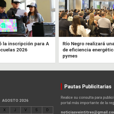
la inscripción para A
Río Negro realizará un
scuelas 2026
de eficiencia energéti
pymes
Pautas Publicitarias
Realice su consulta para publici
AGOSTO 2026
portal más importante de la reg
X
J
V
S
D
noticiasveintitres@gmail.c