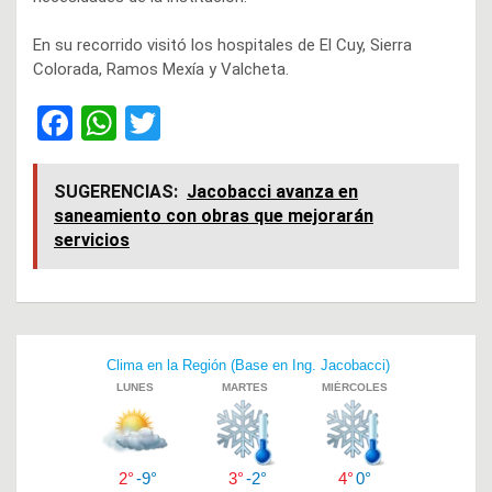
En su recorrido visitó los hospitales de El Cuy, Sierra
Colorada, Ramos Mexía y Valcheta.
F
W
T
a
h
wi
ce
at
tt
SUGERENCIAS:
Jacobacci avanza en
saneamiento con obras que mejorarán
b
s
er
servicios
o
A
o
p
k
p
Navegación
de
entradas