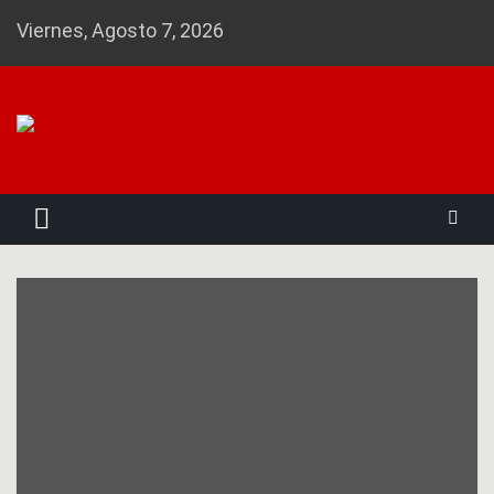
Skip
Viernes, Agosto 7, 2026
to
content
Noticias 23