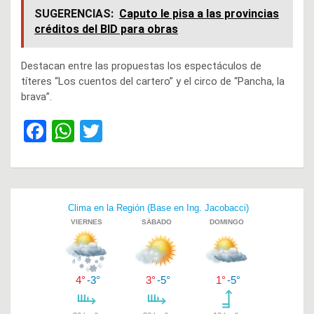
SUGERENCIAS:
Caputo le pisa a las provincias
créditos del BID para obras
Destacan entre las propuestas los espectáculos de
títeres “Los cuentos del cartero” y el circo de “Pancha, la
brava”.
F
W
T
a
h
wi
ce
at
tt
b
s
er
Navegación
o
A
de
o
p
entradas
k
p