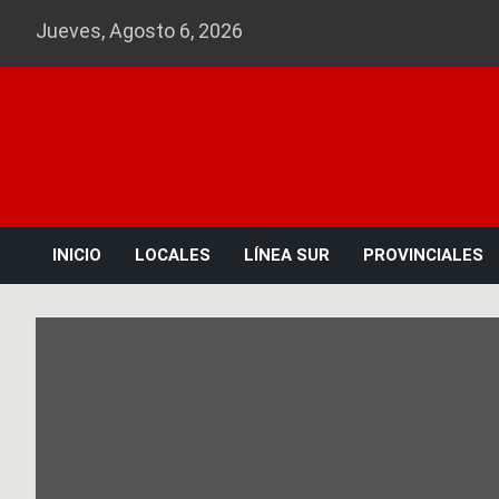
Skip
Jueves, Agosto 6, 2026
to
content
INICIO
LOCALES
LÍNEA SUR
PROVINCIALES