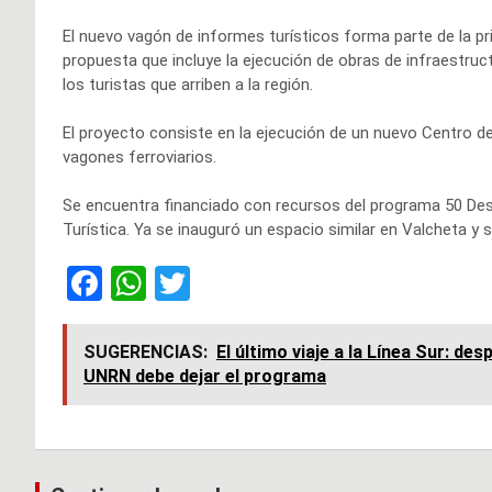
El nuevo vagón de informes turísticos forma parte de la pr
propuesta que incluye la ejecución de obras de infraestruct
los turistas que arriben a la región.
El proyecto consiste en la ejecución de un nuevo Centro de A
vagones ferroviarios.
Se encuentra financiado con recursos del programa 50 Dest
Turística. Ya se inauguró un espacio similar en Valcheta y 
F
W
T
a
h
wi
ce
at
tt
SUGERENCIAS:
El último viaje a la Línea Sur: de
UNRN debe dejar el programa
b
s
er
o
A
o
p