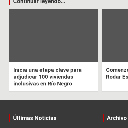
k
p
Navegación
Continuar leyendo...
de
entradas
Inicia una etapa clave para
Comenzó 
adjudicar 100 viviendas
Rodar E
inclusivas en Río Negro
Últimas Noticias
Archivo