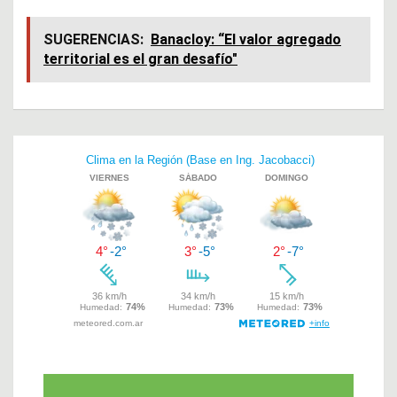
a
h
wi
ce
at
tt
SUGERENCIAS:
Banacloy: “El valor agregado
territorial es el gran desafío"
b
s
er
o
A
o
p
Navegación
k
p
de
entradas