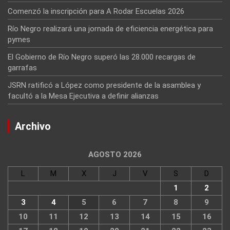
Comenzó la inscripción para A Rodar Escuelas 2026
Río Negro realizará una jornada de eficiencia energética para
pymes
El Gobierno de Río Negro superó las 28.000 recargas de
garrafas
JSRN ratificó a López como presidente de la asamblea y
facultó a la Mesa Ejecutiva a definir alianzas
Archivo
AGOSTO 2026
L
M
X
J
V
S
D
1
2
3
4
5
6
7
8
9
10
11
12
13
14
15
16