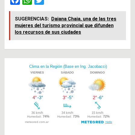
F
W
T
a
h
wi
ce
at
tt
SUGERENCIAS:
Daiana Chaia, una de las tres
mujeres del turismo provincial que difunden
b
s
er
los recursos de sus ciudades
o
A
o
p
k
p
Navegación
de
entradas