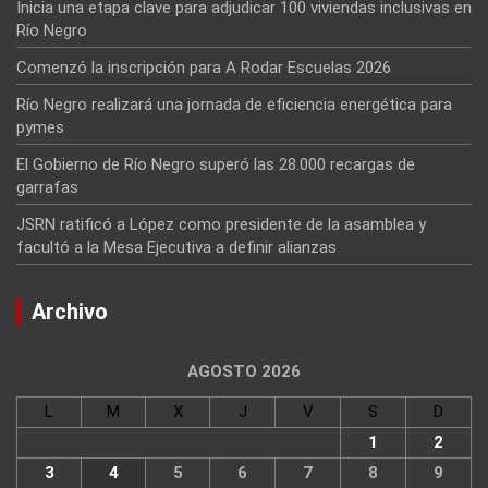
Inicia una etapa clave para adjudicar 100 viviendas inclusivas en
Río Negro
Comenzó la inscripción para A Rodar Escuelas 2026
Río Negro realizará una jornada de eficiencia energética para
pymes
El Gobierno de Río Negro superó las 28.000 recargas de
garrafas
JSRN ratificó a López como presidente de la asamblea y
facultó a la Mesa Ejecutiva a definir alianzas
Archivo
AGOSTO 2026
L
M
X
J
V
S
D
1
2
3
4
5
6
7
8
9