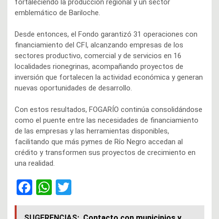
fortaleciendo la producción regional y un sector
emblemático de Bariloche.
Desde entonces, el Fondo garantizó 31 operaciones con
financiamiento del CFI, alcanzando empresas de los
sectores productivo, comercial y de servicios en 16
localidades rionegrinas, acompañando proyectos de
inversión que fortalecen la actividad económica y generan
nuevas oportunidades de desarrollo.
Con estos resultados, FOGARÍO continúa consolidándose
como el puente entre las necesidades de financiamiento
de las empresas y las herramientas disponibles,
facilitando que más pymes de Río Negro accedan al
crédito y transformen sus proyectos de crecimiento en
una realidad.
F
W
T
a
h
wi
ce
at
tt
SUGERENCIAS:
Contacto con municipios y