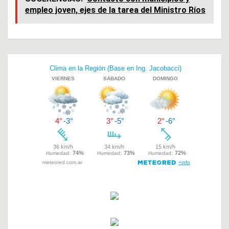
empleo joven, ejes de la tarea del Ministro Ríos
b
s
er
o
A
o
p
Navegación
k
p
de
entradas