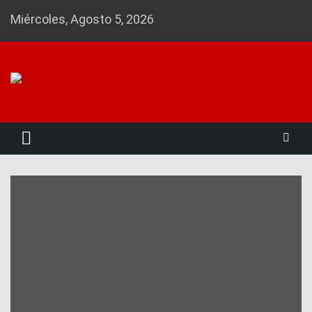
Skip
Miércoles, Agosto 5, 2026
to
content
Noticias 23