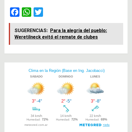
F
W
T
a
h
wi
ce
at
tt
SUGERENCIAS:
Para la alegría del pueblo:
Weretilneck evitó el remate de clubes
b
s
er
o
A
o
p
Navegación
k
p
de
entradas