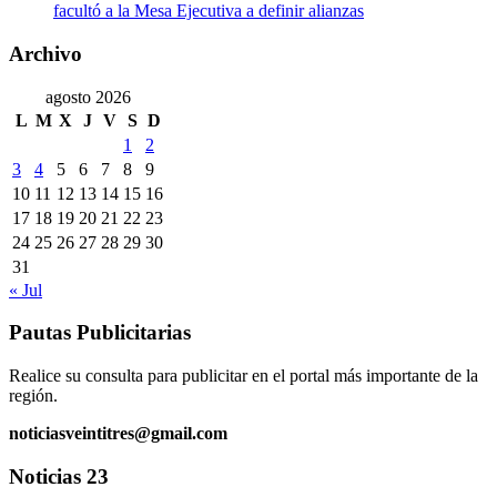
facultó a la Mesa Ejecutiva a definir alianzas
Archivo
agosto 2026
L
M
X
J
V
S
D
1
2
3
4
5
6
7
8
9
10
11
12
13
14
15
16
17
18
19
20
21
22
23
24
25
26
27
28
29
30
31
« Jul
Pautas Publicitarias
Realice su consulta para publicitar en el portal más importante de la
región.
noticiasveintitres@gmail.com
Noticias 23