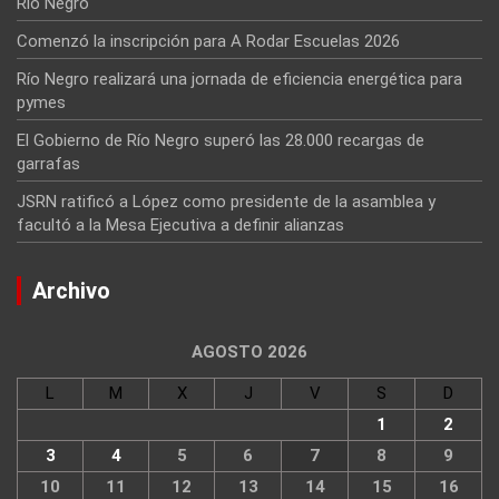
Río Negro
Comenzó la inscripción para A Rodar Escuelas 2026
Río Negro realizará una jornada de eficiencia energética para
pymes
El Gobierno de Río Negro superó las 28.000 recargas de
garrafas
JSRN ratificó a López como presidente de la asamblea y
facultó a la Mesa Ejecutiva a definir alianzas
Archivo
AGOSTO 2026
L
M
X
J
V
S
D
1
2
3
4
5
6
7
8
9
10
11
12
13
14
15
16