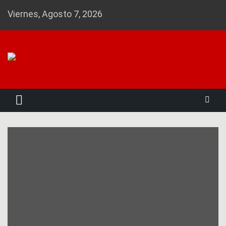
Skip
Viernes, Agosto 7, 2026
to
content
Noticias 23