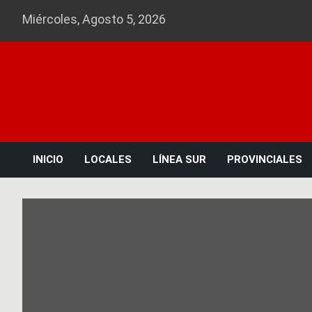
Skip
Miércoles, Agosto 5, 2026
to
content
INICIO
LOCALES
LÍNEA SUR
PROVINCIALES