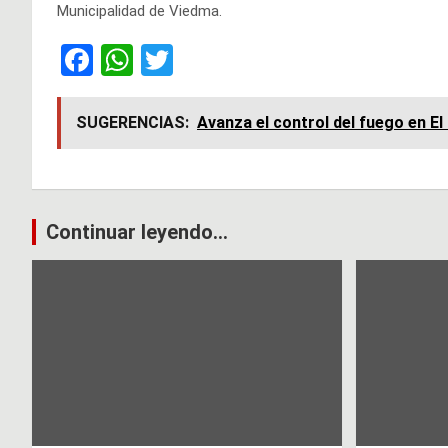
Municipalidad de Viedma.
F
W
T
a
h
wi
ce
at
tt
SUGERENCIAS:
Avanza el control del fuego en E
b
s
er
o
A
o
p
Navegación
Continuar leyendo...
k
p
de
entradas