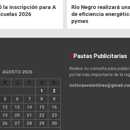
la inscripción para A
Río Negro realizará un
scuelas 2026
de eficiencia energéti
pymes
Pautas Publicitarias
Realice su consulta para publici
AGOSTO 2026
portal más importante de la reg
X
J
V
S
D
noticiasveintitres@gmail.c
1
2
5
6
7
8
9
12
13
14
15
16
19
20
21
22
23
26
27
28
29
30