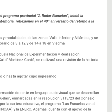
l programa provincial “A Rodar Escuelas”, inició la
emoria, reflexiones en el 40º aniversario del retorno a la
 y modalidades de las zonas Valle Inferior y Atlántica, y se
horario de 8 a 12 y de 14 a 18 en Viedma.
scuela Nacional de Experimentación y Realización
to” Martínez Cantó, se realizará una revisión de la historia
ayo o hasta agotar cupo ingresando
ormación docente en lenguaje audiovisual que se desarrollan
cuelas”, enmarcadas en la resolución 3118/23 del Consejo
por la cartera educativa, el programa “Las Escuelas van al
s (INCAA) y la ENERC. Además, cuenta con el apoyo de la