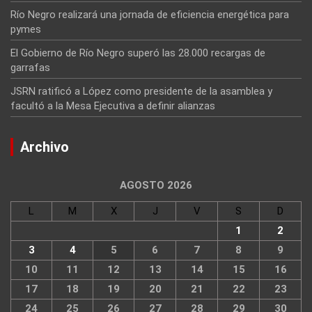
Río Negro realizará una jornada de eficiencia energética para
pymes
El Gobierno de Río Negro superó las 28.000 recargas de
garrafas
JSRN ratificó a López como presidente de la asamblea y
facultó a la Mesa Ejecutiva a definir alianzas
Archivo
AGOSTO 2026
L
M
X
J
V
S
D
1
2
3
4
5
6
7
8
9
10
11
12
13
14
15
16
17
18
19
20
21
22
23
24
25
26
27
28
29
30